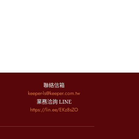
聯絡信箱
keeper-ls@keeper.com.tw
業務洽詢 LINE
https://lin.ee/EKz8sZO